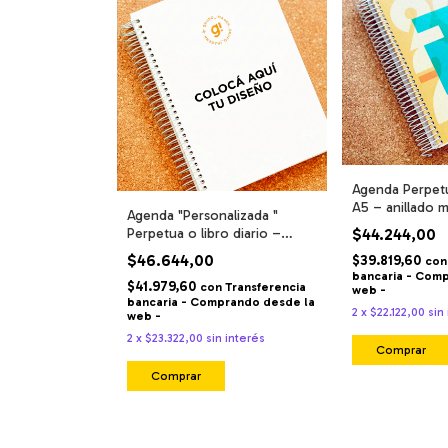
Agenda Perpet
A5 – anillado m
Agenda "Personalizada "
alambre - tapa 
Perpetua o libro diario –
$44.244,00
medida A5 – anillado metálico
$46.644,00
$39.819,60
con
alambre - tapa duras -
bancaria - Com
$41.979,60
con
Transferencia
web -
bancaria - Comprando desde la
2
x
$22.122,00
sin
web -
2
x
$23.322,00
sin interés
Comprar
Comprar