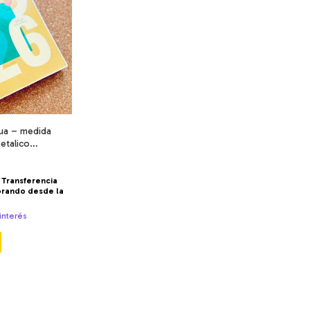
ua – medida
etalico
duras -
Transferencia
prando desde la
 interés