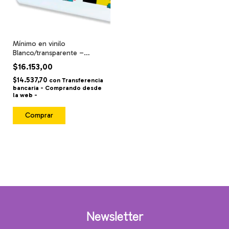
Mínimo en vinilo
Blanco/transparente –
impresión alta calidad /
$16.153,00
resistente al agua y fricción
$14.537,70
-
con
Transferencia
bancaria - Comprando desde
la web -
Comprar
Newsletter