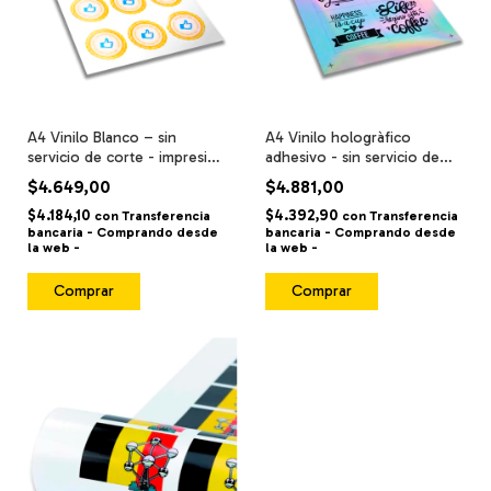
A4 Vinilo Blanco – sin
A4 Vinilo hologràfico
servicio de corte - impresión
adhesivo - sin servicio de
alta calidad / resistente al
corte - impresión alta
$4.649,00
$4.881,00
agua y fricción –
calidad / resistente al agua y
$4.184,10
$4.392,90
fricción –
con
Transferencia
con
Transferencia
bancaria - Comprando desde
bancaria - Comprando desde
la web -
la web -
Comprar
Comprar