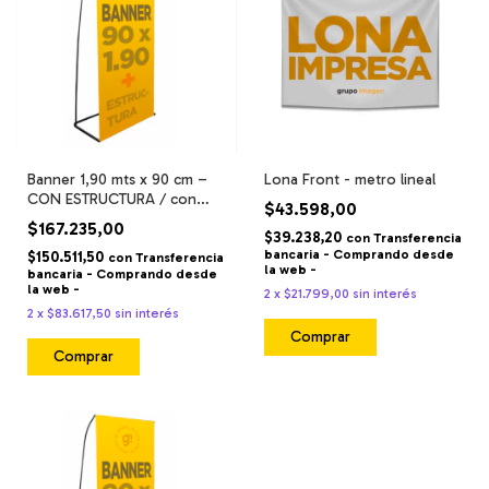
Banner 1,90 mts x 90 cm –
Lona Front - metro lineal
CON ESTRUCTURA / con
$43.598,00
bolsillos / full color
$167.235,00
$39.238,20
con
Transferencia
bancaria - Comprando desde
$150.511,50
con
Transferencia
la web -
bancaria - Comprando desde
la web -
2
x
$21.799,00
sin interés
2
x
$83.617,50
sin interés
Comprar
Comprar