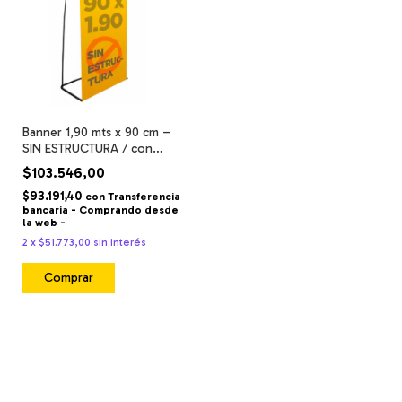
Banner 1,90 mts x 90 cm –
SIN ESTRUCTURA / con
bolsillos / full color
$103.546,00
$93.191,40
con
Transferencia
bancaria - Comprando desde
la web -
2
x
$51.773,00
sin interés
Comprar