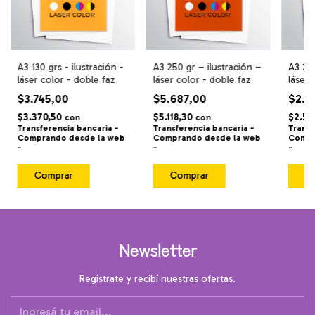
A3 130 grs - ilustración -
A3 250 gr – ilustración –
A3 250
láser color - doble faz
láser color - doble faz
láser 
$3.745,00
$5.687,00
$2.8
$3.370,50
$5.118,30
$2.56
con
con
Transferencia bancaria -
Transferencia bancaria -
Transf
Comprando desde la web
Comprando desde la web
Compr
-
-
-
Comprar
Comprar
C
Newsletter
Registrate y recibí nuestras ofertas.