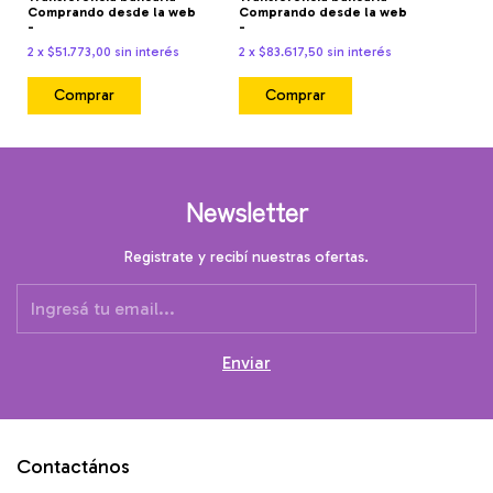
Comprando desde la web
Comprando desde la web
-
-
2
x
$51.773,00
sin interés
2
x
$83.617,50
sin interés
Comprar
Comprar
Newsletter
Registrate y recibí nuestras ofertas.
Contactános