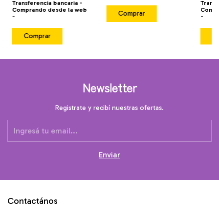
Transferencia bancaria -
Transf
Comprando desde la web
Compr
Comprar
-
-
Comprar
C
Newsletter
Registrate y recibí nuestras ofertas.
Contactános