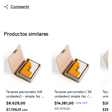
Compartir
Productos similares
Tarjetas personales (48
Tarjetas personales ( 96
Tarjet
unidades) - simple faz /
unidades) simple faz /
unidad
full color / medida
full color / medida
full c
$8.629,00
$14.381,00
$28.
-
10
%
OFF
máxima 9 cm x 5 cm –
máxima 9 cm x 5 cm -
máxim
$15.978,80
$7.766,10
$25.3
con