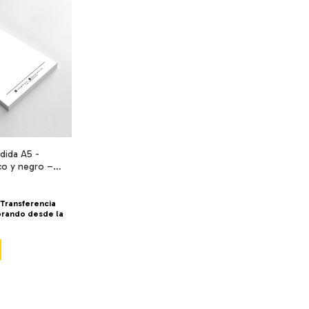
dida A5 -
co y negro –
 hojas –
-
Transferencia
prando desde la