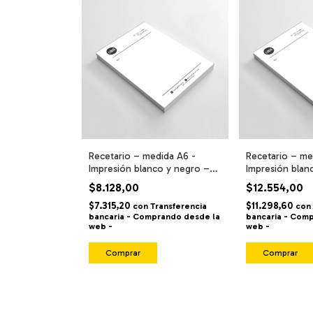
Recetario – medida A6 -
Recetario – me
Impresión blanco y negro –
Impresión blan
encolado – 100 hojas –
encolado – 100
$8.128,00
$12.554,00
Incluye Diseño
Incluye Diseño 
$7.315,20
$11.298,60
con
Transferencia
con
bancaria - Comprando desde la
bancaria - Com
web -
web -
Comprar
Comprar