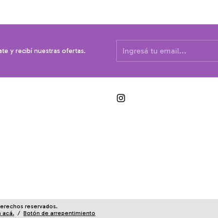
ate y recibí nuestras ofertas.
derechos reservados.
á acá.
/
Botón de arrepentimiento