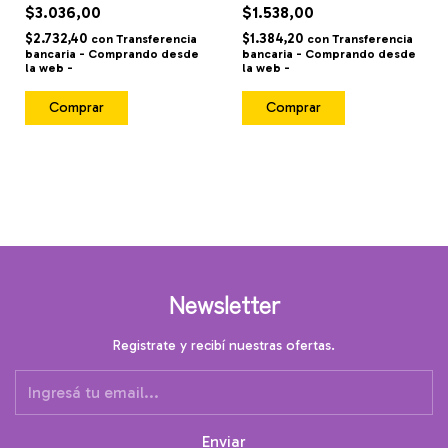
$3.036,00
$1.538,00
$2.732,40
$1.384,20
con
Transferencia
con
Transferencia
bancaria - Comprando desde
bancaria - Comprando desde
la web -
la web -
Comprar
Comprar
Newsletter
Registrate y recibí nuestras ofertas.